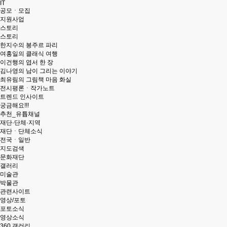
IT
공모ㆍ모집
지원사업
스토리
스토리
한지수의 봉주르 파리
여홍일의 클래식 여행
이건행의 엽서 한 장
김나영의 남이 그리는 이야기
최유림의 그림책 마음 화실
전시평론ㆍ작가노트
트렌드 인사이트
궁금해요!!!
추천_유튭채널
재단·단체·지역
재단ㆍ단체소식
전국ㆍ일반
지도검색
문화재단
갤러리
미술관
박물관
관련사이트
영상/포토
포토소식
영상소식
360 갤러리