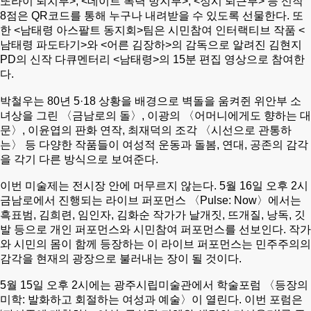
또라이 퇴치부>, <데이트 폭력 방지부>, <정시 퇴근부> 등 신작
8점은 QR코드를 통해 누구나 내려받을 수 있도록 선물한다. 또
한 <남태령 아스팔트 동지회>팀은 시민참여 인터랙티브 작품 <
남태령 파도타기>와 <어른 김장하>의 감독으로 알려진 김현지
PD의 신작 다큐멘터리 <남태령>의 15분 편집 영상으로 참여한
다.
박철우는 80년 5·18 상황을 배경으로 벽돌을 움켜쥔 위안부 소
녀상을 그린 〈금남로의 돌〉, 이광의 〈어머니에게도 향하는 대
문〉, 이윤엽의 판화 연작, 최재덕의 조각 〈시선으로 관통하
는〉 등 다양한 작품들이 여성적 운동과 돌봄, 연대, 공존의 감각
을 각기 다른 방식으로 보여준다.
이번 미술제는 전시장 안에 머무르지 않는다. 5월 16일 오후 2시
금남로에서 진행되는 라이브 퍼포먼스 〈Pulse: Now〉에서는
흑표범, 김희련, 임인자, 김화순 작가가 날개짓, 뜨개질, 낭독, 깃
발 등으로 개인 퍼포먼스와 시민참여 퍼포먼스를 선보인다. 작가
와 시민의 몸이 함께 등장하는 이 라이브 퍼포먼스는 민주주의의
감각을 현재의 광장으로 불러내는 장이 될 것이다.
5월 15일 오후 2시에는 광주시립미술관에서 학술포럼 〈등장의
미학: 발화하고 회절하는 여성과 예술〉이 열린다. 이번 포럼은