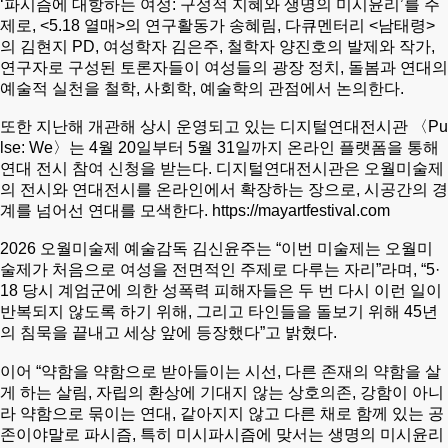
‘파시즘에 대항하는 여성: 구성적 지혜와 생명의 미시윤리’를 주
제로, <5.18 열매>의 연구활동가 송혜림, 다큐멘터리 <남태령>
의 김현지 PD, 여성학자 김은주, 철학자 양진호의 발제와 작가,
연구자로 구성된 토론자들이 여성들의 광장 정치, 돌봄과 연대의
예술적 실천을 철학, 사회학, 예술학의 관점에서 논의한다.
또한 지난해 개관해 상시 운영되고 있는 디지털연대전시관 〈Pu
lse: We〉는 4월 20일부터 5월 31일까지 온라인 플랫폼을 통해
연대 전시 참여 신청을 받는다. 디지털연대전시관은 오월미술제
의 전시와 연대전시를 온라인에서 확장하는 장으로, 시공간의 경
계를 넘어선 연대를 모색한다.
https://mayartfestival.com
2026 오월미술제 예술감독 김신윤주는 “이번 미술제는 오월미
술제가 처음으로 여성을 전면적인 주제로 다루는 자리”라며, “5·
18 당시 계엄군에 의한 성폭력 피해자들은 두 번 다시 이런 일이
반복되지 않도록 하기 위해, 그리고 타인들을 돌보기 위해 45년
의 침묵을 끝내고 세상 앞에 등장했다”고 밝혔다.
이어 “약함을 약함으로 받아들이는 시선, 다른 존재의 약함을 살
게 하는 살림, 자립의 환상에 기대지 않는 상호의존, 강함이 아니
라 약함으로 묶이는 연대, 같아지지 않고 다른 채로 함께 있는 공
존이야말로 파시즘, 특히 미시파시즘에 맞서는 생명의 미시윤리