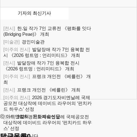
기자의 최신기사
[전시]
한.일 작가 7인 교류전 《평화를 잇다
(Bridging Peae)》 개최
[미술관]
경인미술관
[이주의 전시]
발달장애 작가 7인 융복합 전
시 《2026 렁트멍 : 언리미티드》 개최
[전시]
발달장애 작가 7인 융복합 전시
《2026 렁트멍 : 언리미티드》 개최
[이주의 전시]
프랭크 개인전 《베를린》 개
최
[전시]
프랭크 개인전 《베를린》 개최
[이주의 전시]
2026 경기도자비엔날레 국제
공모전 대상작에 데이비드 라우어의 ‘펀치카
드 하우스’ 선정
ⓒ 아트앤컬쳐 - 문화예술신문
[전시]
2026 경기도자비엔날레 국제공모전
대상작에 데이비드 라우어의 ‘펀치카드 하우
스’ 선정
댓글목록
0
최신글이 없습니다.