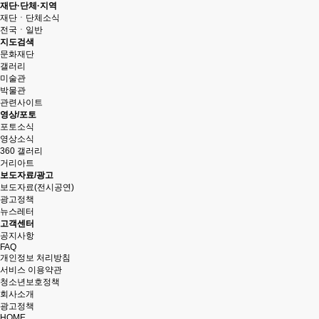
재단·단체·지역
재단ㆍ단체소식
전국ㆍ일반
지도검색
문화재단
갤러리
미술관
박물관
관련사이트
영상/포토
포토소식
영상소식
360 갤러리
거리아트
보도자료/광고
보도자료(전시공연)
광고정책
뉴스레터
고객센터
공지사항
FAQ
개인정보 처리방침
서비스 이용약관
청소년보호정책
회사소개
광고정책
HOME