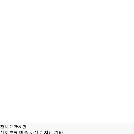
전체 2,355 건
전체분류
미술
사진
디자인
기타