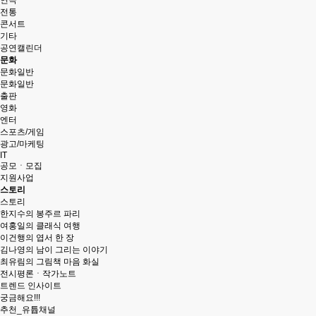
연극
전통
콘서트
기타
공연캘린더
문화
문화일반
문화일반
출판
영화
엔터
스포츠/게임
광고/마케팅
IT
공모ㆍ모집
지원사업
스토리
스토리
한지수의 봉주르 파리
여홍일의 클래식 여행
이건행의 엽서 한 장
김나영의 남이 그리는 이야기
최유림의 그림책 마음 화실
전시평론ㆍ작가노트
트렌드 인사이트
궁금해요!!!
추천_유튭채널