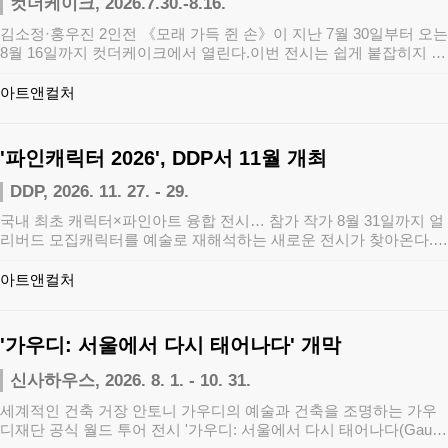
컷더케이크, 2026.7.30.-8.16.
김소정·홍우진 2인전 《모래 가득 쥔 손》이 지난 7월 30일부터 오는
8월 16일까지 컷더케이크에서 열린다.이번 전시는 쉽게 붙잡히지 않
는 불…
아트앤컬처
'파인캐릭터 2026', DDP서 11월 개최
DDP, 2026. 11. 27. - 29.
국내 최초 캐릭터×파인아트 융합 전시… 참가 작가 8월 31일까지 얼
리버드 모집캐릭터를 예술로 재해석하는 새로운 전시가 찾아온다.
월간 <…
아트앤컬처
'가우디: 서울에서 다시 태어나다' 개막
신사하우스, 2026. 8. 1. - 10. 31.
세계적인 건축 거장 안토니 가우디의 예술과 건축을 조명하는 가우
디재단 공식 월드 투어 전시 '가우디: 서울에서 다시 태어나다(Gaudí: