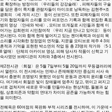
로 확장하는 방정아의 〈우리들의 강강술래〉, 피해자들의 구술
을 담은 종이 쪽지를 관람자들이 마이크로 낭독하는 김현주×조
광희의 〈세 개의 시간〉 등이 선보인다. 또한 피해자들의 이야
기와 협업자들의 소리를 모아 퍼포먼스 기록과 함께 편집한 흑표
범의 영상 〈안새와 박새〉, 모티브 뜨개질로 시민들과 함께 이
어가는 김희련의 시민참여작 〈우리 지금 만나고 있어요〉 등이
전시된다. 이와 함께 현재 벌어지고 있는 젠더폭력과 여성의 목
소리를 시각화한 정정엽의 연작들, 지문을 모티브로 제주 4·3의
흔적과 기억을 표현한 박소연의 작업 등 총 23명의 작가와 〈5·1
8 열매〉 단체의 아카이브 영상, 피해 당사자 작품이 신학교 기
숙사였던 브레디관의 지하와 3층에서 전시된다.
제2전시관 〈회절〉은 5월 7일부터 5월 20일까지 무등갤러리에
서 열린다. 이 전시에서는 언제나 존재해왔지만 중심의 서사 속
에서 충분히 조명받지 못했던 여성적 운동과 관계의 윤리를 다룬
다. 여기에서 회절은 빛이 장애물에 멈추지 않고, 꺾이고 퍼지고
서로 겹쳐지며 새로운 무늬를 만들어내는 현상처럼, 돌봄과 살
림, 상호의존과 약함의 연대가 차이의 공존을 가능하게 하는 힘
을 의미한다.
전혜옥은 60여점의 목판화 부적 시리즈를 전시하며, 이 가운데 <