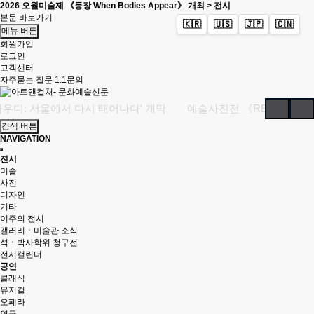
2026 오월미술제 《등장 When Bodies Appear》 개최 > 전시
본문 바로가기
🇰🇷
🇺🇸
🇯🇵
🇨🇳
메뉴 버튼
회원가입
로그인
고객센터
자주묻는 질문
1:1문의
 서울에서 다시 태어나다' 개막
예술사진전 《RE: Image — Photogra
검색 버튼
NAVIGATION
전시
미술
사진
디자인
기타
이주의 전시
갤러리ㆍ미술관 소식
석ㆍ박사학위 청구전
전시캘린더
공연
클래식
뮤지컬
오페라