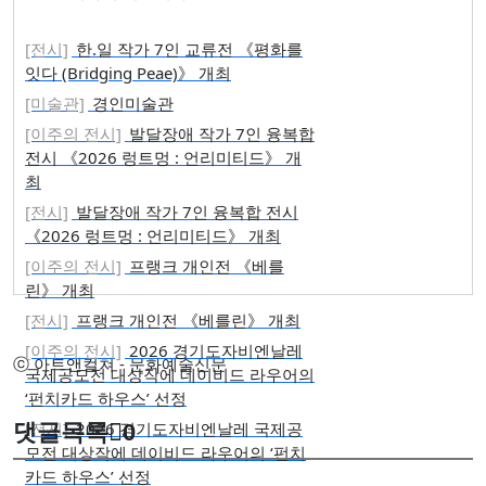
[전시]
한.일 작가 7인 교류전 《평화를
잇다 (Bridging Peae)》 개최
[미술관]
경인미술관
[이주의 전시]
발달장애 작가 7인 융복합
전시 《2026 렁트멍 : 언리미티드》 개
최
[전시]
발달장애 작가 7인 융복합 전시
《2026 렁트멍 : 언리미티드》 개최
[이주의 전시]
프랭크 개인전 《베를
린》 개최
[전시]
프랭크 개인전 《베를린》 개최
[이주의 전시]
2026 경기도자비엔날레
ⓒ 아트앤컬쳐 - 문화예술신문
국제공모전 대상작에 데이비드 라우어의
‘펀치카드 하우스’ 선정
[전시]
2026 경기도자비엔날레 국제공
댓글목록
0
모전 대상작에 데이비드 라우어의 ‘펀치
카드 하우스’ 선정