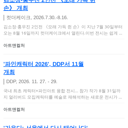
손》 개최
컷더케이크, 2026.7.30.-8.16.
김소정·홍우진 2인전 《모래 가득 쥔 손》이 지난 7월 30일부터
오는 8월 16일까지 컷더케이크에서 열린다.이번 전시는 쉽게 붙
잡히지 않는 불…
아트앤컬처
'파인캐릭터 2026', DDP서 11월
개최
DDP, 2026. 11. 27. - 29.
국내 최초 캐릭터×파인아트 융합 전시… 참가 작가 8월 31일까
지 얼리버드 모집캐릭터를 예술로 재해석하는 새로운 전시가 찾
아온다. 월간 <…
아트앤컬처
'가우디: 서울에서 다시 태어나다'