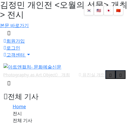
김정민 개인전 <오월의 선물> 개최
🇰🇷
🇺🇸
🇯🇵
🇨🇳
> 전시
본문 바로가기
메
뉴
회원가입
버
로그인
튼
고객센터
aphy as Art Object》 개최
유진실 개인전 《리듬의 풍경》
검
색
버
전체 기사
튼
Home
전시
전체 기사