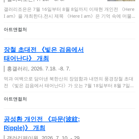
갤러리조은은 7월 16일부터 8월 8일까지 이재현 개인전 《Here
I am》을 개최한다.전시 제목 《Here I am》은 기억 속에 머물
러 있…
아트앤컬처
장철 초대전 《빛은 검음에서
태어난다》 개최
홍갤러리, 2026. 7.18. -8. 7.
먹과 여백으로 담아낸 북한산의 장엄함과 내면의 풍경장철 초대
전 《빛은 검음에서 태어난다》가 오는 7월 18일부터 8월 7일까
지 서울 마포구 상수…
아트앤컬처
공성환 개인전 《파문(波紋;
Ripple)》 개최
갤러리제이원, 2026. 7. 10. - 29.