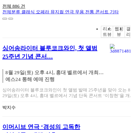
전체 886 건
전체분류
클래식
오페라
뮤지컬
연극
무용
전통
콘서트
기타
리스
웹진
갤
트뷰
뷰
리
싱어송라이터 블루코크와인, 첫 앨범
25주년 기념 콘서…
8월 29일(토) 오후 4시, 홍대 벨르에서 개최…
예스24 통해 예매 진행
싱어송라이터 블루코크와인이 첫 앨범 발매 25주년을 맞아 오는 8
29일(토) 오후 4시, 홍대 벨르에서 기념 단독 콘서트 ‘이창현’을 개
한…
박지수
이머시브 연극 ‘경성의 고독한