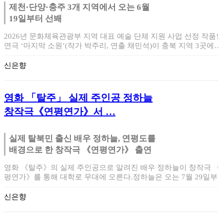
제천·단양·충주 3개 지역에서 오는 6월
19일부터 선봬
2026년 문화체육관광부 지역 대표 예술 단체 지원 사업 선정 작품
연극 ‘마지막 소원’(작가 박주리, 연출 채민석)이 충북 지역 3곳에서
무…
신은향
영화 「탈주」 실제 주인공 정하늘
창작극《연평연가》서 …
실제 탈북민 출신 배우 정하늘, 연평도를
배경으로 한 창작극 《연평연가》 출연
영화 《탈주》의 실제 주인공으로 알려진 배우 정하늘이 창작극 《
평연가》를 통해 대학로 무대에 오른다.정하늘은 오는 7월 29일부
8월 2일까…
신은향