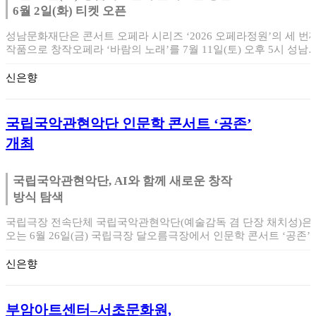
6월 2일(화) 티켓 오픈
성남문화재단은 콘서트 오페라 시리즈 ‘2026 오페라정원’의 세 번
작품으로 창작오페라 ‘바람의 노래’를 7월 11일(토) 오후 5시 성남
트…
신은향
국립국악관현악단 인문학 콘서트 ‘공존’
개최
국립국악관현악단, AI와 함께 새로운 창작
방식 탐색
국립극장 전속단체 국립국악관현악단(예술감독 겸 단장 채치성)은
오는 6월 26일(금) 국립극장 달오름극장에서 인문학 콘서트 ‘공존’
공연한다.…
신은향
부암아트센터–서초문화원,