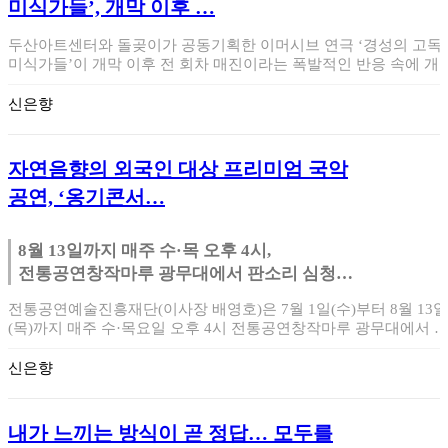
미식가들’, 개막 이후 …
두산아트센터와 돌곶이가 공동기획한 이머시브 연극 ‘경성의 고독
미식가들’이 개막 이후 전 회차 매진이라는 폭발적인 반응 속에 개
2주차를 맞…
신은향
자연음향의 외국인 대상 프리미엄 국악
공연, ‘옹기콘서…
8월 13일까지 매주 수·목 오후 4시,
전통공연창작마루 광무대에서 판소리 심청가
공연
전통공연예술진흥재단(이사장 배영호)은 7월 1일(수)부터 8월 13일
(목)까지 매주 수·목요일 오후 4시 전통공연창작마루 광무대에서 
국인 대상…
신은향
내가 느끼는 방식이 곧 정답… 모두를