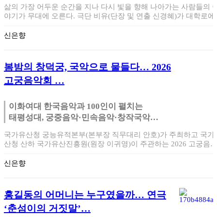
삶의 가장 어두운 순간을 지나 다시 빛을 향해 나아가는 사람들의 
야기가 무대에 오른다. 극단 비유(단장 및 연출 신경혜)가 대학로에
새롭게 문…
신은향
봄밤의 창덕궁, 국악으로 물들다… 2026
고궁음악회 …
이화여대 한국음악과 100인이 펼치는
태평성대, 궁중음악·민속음악·창작국악
한자리에
국가유산청 궁능유적본부(본부장 직무대리 안호)가 주최하고 국가
산청 산하 국가유산진흥원(원장 이귀영)이 주관하는 2026 고궁음
회 ‘100인의…
신은향
홍길동의 어머니는 누구였을까… 연극
‘춘섬이의 거짓말’…