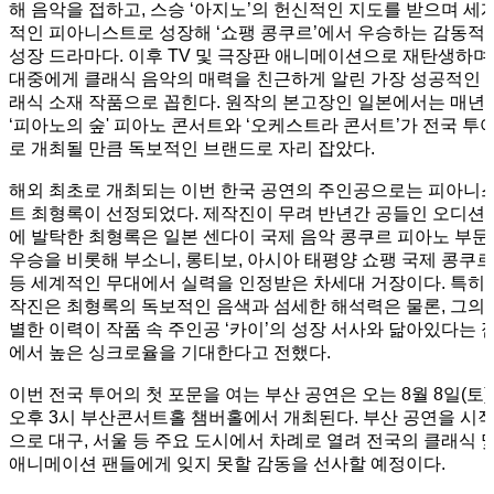
해 음악을 접하고, 스승 ‘아지노’의 헌신적인 지도를 받으며 세
적인 피아니스트로 성장해 ‘쇼팽 콩쿠르’에서 우승하는 감동적
성장 드라마다. 이후 TV 및 극장판 애니메이션으로 재탄생하며
대중에게 클래식 음악의 매력을 친근하게 알린 가장 성공적인 
래식 소재 작품으로 꼽힌다.
원작의 본고장인 일본에서는 매년
‘피아노의 숲' 피아노 콘서트와 ‘오케스트라 콘서트’가 전국 투
로 개최될 만큼 독보적인 브랜드로 자리 잡았다.
해외 최초로 개최되는 이번 한국 공연의 주인공으로는 피아니
트 최형록이 선정되었다. 제작진이 무려 반년간 공들인 오디션 
에 발탁한 최형록은 일본 센다이 국제 음악 콩쿠르 피아노 부문
우승을 비롯해 부소니, 롱티보, 아시아 태평양 쇼팽 국제 콩쿠르
등 세계적인 무대에서 실력을 인정받은 차세대 거장이다.
특히 
작진은 최형록의 독보적인 음색과 섬세한 해석력은 물론, 그의 
별한 이력이 작품 속 주인공 ‘카이’의 성장 서사와 닮아있다는 
에서 높은 싱크로율을 기대한다고 전했다.
이번 전국 투어의 첫 포문을 여는 부산 공연은 오는 8월 8일(토)
오후 3시 부산콘서트홀 챔버홀에서 개최된다. 부산 공연을 시
으로 대구, 서울 등 주요 도시에서 차례로 열려 전국의 클래식 
애니메이션 팬들에게 잊지 못할 감동을 선사할 예정이다.