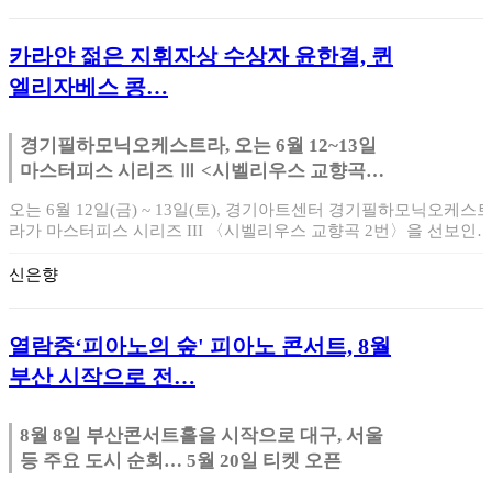
카라얀 젊은 지휘자상 수상자 윤한결, 퀸
엘리자베스 콩…
경기필하모닉오케스트라, 오는 6월 12~13일
마스터피스 시리즈 Ⅲ <시벨리우스 교향곡
2번> 공연
오는 6월 12일(금) ~ 13일(토), 경기아트센터 경기필하모닉오케스
라가 마스터피스 시리즈 III 〈시벨리우스 교향곡 2번〉을 선보인다
이…
신은향
열람중
‘피아노의 숲' 피아노 콘서트, 8월
부산 시작으로 전…
8월 8일 부산콘서트홀을 시작으로 대구, 서울
등 주요 도시 순회… 5월 20일 티켓 오픈