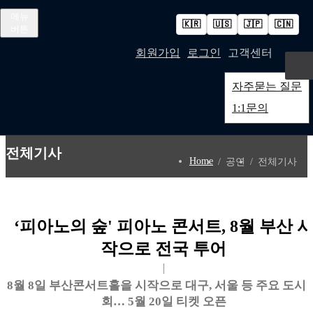
메뉴
🇰🇷
🇺🇸
🇯🇵
🇨🇳
버튼
회원가입
로그인
고객센터
검색 버튼
자주묻는 질문
윤지선 개인전 《도시 속 스마일미러볼》 개최
1:1문의
'가우디: 서울에서 다시 태어나다' 개막
예술사진전 《RE: Image — Photography as Art Object》 개최
전체기사
Home
공연
전체기사
유진실 개인전 《리듬의 풍경》 개최
최형인 개인전 《서로의 자리》 개최
'파인캐릭터 2026', DDP서 11월 개최
‘피아노의 숲' 피아노 콘서트, 8월 부산 
김소정•홍우진 2인전 《모래 가득 쥔 손》 개최
작으로 전국 투어
강민서·송이현진 2인전 《Fabricated Narratives 》 개최
권민철 개인전 《완벽한 날씨(The Perfect Weather)》 개최
8월 8일 부산콘서트홀을 시작으로 대구, 서울 등 주요 도시 
6인의 그룹전 《뉴홉》 개최
회… 5월 20일 티켓 오픈