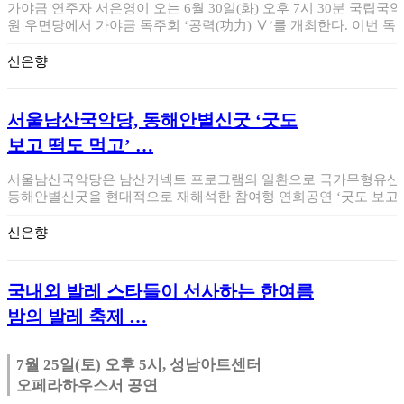
가야금 연주자 서은영이 오는 6월 30일(화) 오후 7시 30분 국립국악
원 우면당에서 가야금 독주회 ‘공력(功力) Ⅴ’를 개최한다. 이번 독
회…
신은향
서울남산국악당, 동해안별신굿 ‘굿도
보고 떡도 먹고’ …
서울남산국악당은 남산커넥트 프로그램의 일환으로 국가무형유산
동해안별신굿을 현대적으로 재해석한 참여형 연희공연 ‘굿도 보고
떡도 먹고’를 선보인다…
신은향
국내외 발레 스타들이 선사하는 한여름
밤의 발레 축제 …
7월 25일(토) 오후 5시, 성남아트센터
오페라하우스서 공연