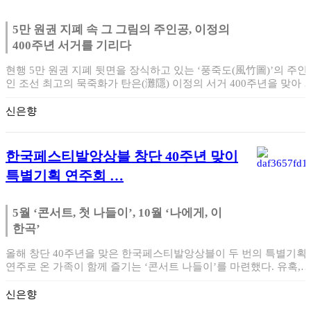
5만 원권 지폐 속 그 그림의 주인공, 이정의
400주년 서거를 기리다
현행 5만 원권 지폐 뒷면을 장식하고 있는 ‘풍죽도(風竹圖)’의 주인
인 조선 최고의 묵죽화가 탄은(灘隱) 이정의 서거 400주년을 맞아 
의 …
신은향
한국페스티발앙상블 창단 40주년 맞이
특별기획 연주회 …
5월 ‘콘서트, 첫 나들이’, 10월 ‘나에게, 이
한곡’
올해 창단 40주년을 맞은 한국페스티발앙상블이 두 번의 특별기획
연주로 온 가족이 함께 즐기는 ‘콘서트 나들이’를 마련했다. 유혹,
마…
신은향