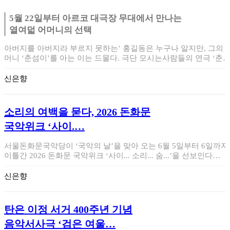
5월 22일부터 아르코 대극장 무대에서 만나는
열여덟 어머니의 선택
아버지를 아버지라 부르지 못하는’ 홍길동은 누구나 알지만, 그의 
머니 ‘춘섬이’를 아는 이는 드물다. 극단 모시는사람들의 연극 ‘춘
이의 거짓…
신은향
소리의 여백을 묻다, 2026 돈화문
국악위크 ‘사이.…
서울돈화문국악당이 ‘국악의 날’을 맞아 오는 6월 5일부터 6일까지
이틀간 2026 돈화문 국악위크 ‘사이... 소리... 숨...’을 선보인다…
신은향
탄은 이정 서거 400주년 기념
음악서사극 ‘검은 여울…