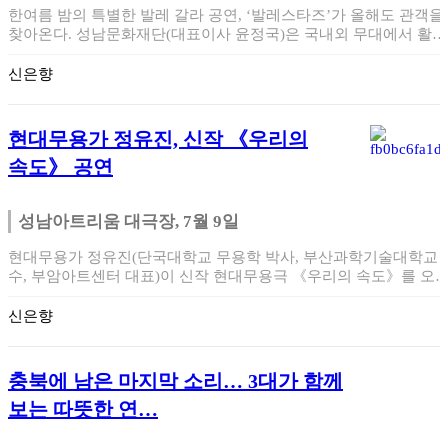
한여름 밤의 특별한 발레 갈라 공연, ‘발레스타즈’가 올해도 관객을
찾아온다. 성남문화재단(대표이사 윤정국)은 국내외 무대에서 활약
하는…
신은향
현대무용가 정유진, 신작 《우리의
속도》 공연
성남아트리움 대극장, 7월 9일
현대무용가 정유진(단국대학교 무용학 박사, 부산과학기술대학교 
수, 부암아트센터 대표)이 신작 현대무용극 《우리의 속도》를 오는
월 9일(목) …
신은향
충북에 남은 마지막 소리… 3대가 함께
보는 따뜻한 연…