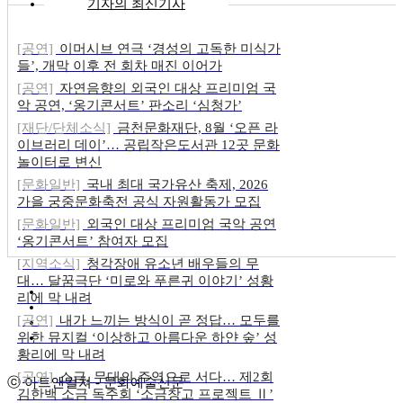
기자의 최신기사
[공연]
이머시브 연극 ‘경성의 고독한 미식가
들’, 개막 이후 전 회차 매진 이어가
[공연]
자연음향의 외국인 대상 프리미엄 국
악 공연, ‘옹기콘서트’ 판소리 ‘심청가’
[재단/단체소식]
금천문화재단, 8월 ‘오픈 라
이브러리 데이’… 공립작은도서관 12곳 문화
놀이터로 변신
[문화일반]
국내 최대 국가유산 축제, 2026
가을 궁중문화축전 공식 자원활동가 모집
[문화일반]
외국인 대상 프리미엄 국악 공연
‘옹기콘서트’ 참여자 모집
[지역소식]
청각장애 유소년 배우들의 무
대… 달꿈극단 ‘미로와 푸른귀 이야기’ 성황
리에 막 내려
[공연]
내가 느끼는 방식이 곧 정답… 모두를
위한 뮤지컬 ‘이상하고 아름다운 하얀 숲’ 성
황리에 막 내려
[공연]
소금, 무대의 주역으로 서다… 제2회
ⓒ 아트앤컬쳐 - 문화예술신문
김한백 소금 독주회 ‘소금창고 프로젝트 Ⅱ’