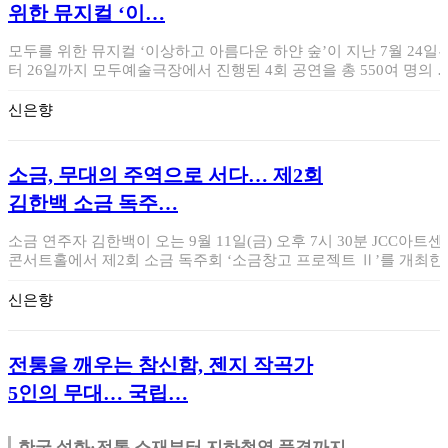
위한 뮤지컬 ‘이…
모두를 위한 뮤지컬 ‘이상하고 아름다운 하얀 숲’이 지난 7월 24일
터 26일까지 모두예술극장에서 진행된 4회 공연을 총 550여 명의 
객과…
신은향
소금, 무대의 주역으로 서다… 제2회
김한백 소금 독주…
소금 연주자 김한백이 오는 9월 11일(금) 오후 7시 30분 JCC아트센
콘서트홀에서 제2회 소금 독주회 ‘소금창고 프로젝트 Ⅱ’를 개최한
다…
신은향
전통을 깨우는 참신함, 젠지 작곡가
5인의 무대… 국립…
한국 설화·전통 소재부터 지하철역 풍경까지