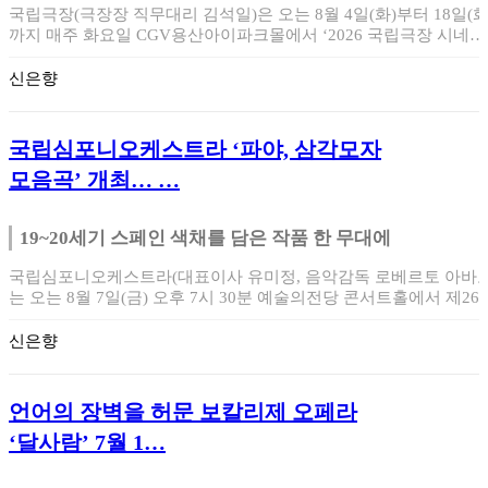
국립극장(극장장 직무대리 김석일)은 오는 8월 4일(화)부터 18일(화
까지 매주 화요일 CGV용산아이파크몰에서 ‘2026 국립극장 시네마
투어…
신은향
국립심포니오케스트라 ‘파야, 삼각모자
모음곡’ 개최… …
19~20세기 스페인 색채를 담은 작품 한 무대에
국립심포니오케스트라(대표이사 유미정, 음악감독 로베르토 아바도
는 오는 8월 7일(금) 오후 7시 30분 예술의전당 콘서트홀에서 제266
회 정기…
신은향
언어의 장벽을 허문 보칼리제 오페라
‘달사람’ 7월 1…