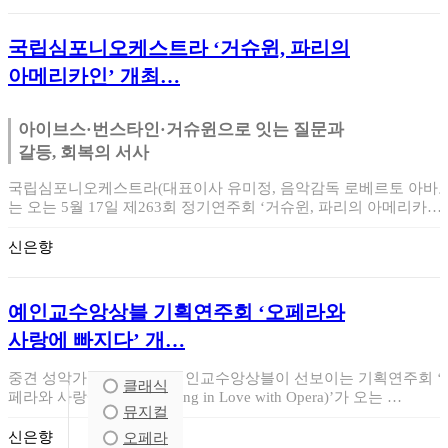
국립심포니오케스트라 ‘거슈윈, 파리의
아메리카인’ 개최…
아이브스·번스타인·거슈윈으로 잇는 질문과
갈등, 회복의 서사
국립심포니오케스트라(대표이사 유미정, 음악감독 로베르토 아바도
는 오는 5월 17일 제263회 정기연주회 ‘거슈윈, 파리의 아메리카
인’을 예술의…
신은향
예인교수앙상블 기획연주회 ‘오페라와
사랑에 빠지다’ 개…
중견 성악가들로 구성된 예인교수앙상블이 선보이는 기획연주회 ‘
클래식
페라와 사랑에 빠지다(Falling in Love with Opera)’가 오는 …
뮤지컬
신은향
오페라