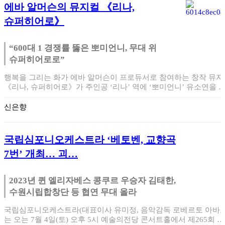
에바 알머슨의 뮤지컬 《리나,
슈퍼히어로》
“600대 1 경쟁률 뚫은 뽀미언니, 무대 위
슈퍼히어로로”
행복을 그리는 화가 에바 알머슨이 프로듀서로 참여하는 창작 뮤지
《리나, 슈퍼히어로》가 주인공 ‘리나’ 역에 ‘뽀미언니’ 유소연을 
스팅하며 …
신은향
국립심포니오케스트라 ‘베토벤, 교향곡
7번’ 개최… 괴…
2023년 퀸 엘리자베스 콩쿠르 우승자 김태한,
수원시립합창단 등 협연 무대 올라
국립심포니오케스트라(대표이사 유미정, 음악감독 로베르토 아바도
는 오는 7월 4일(토) 오후 5시 예술의전당 콘서트홀에서 제265회 정