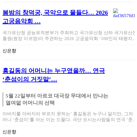
봄밤의 창덕궁, 국악으로 물들다… 2026
고궁음악회 …
국가유산청 궁능유적본부가 주최하고 국가유산청 산하 국가유산진
흥원(원장 이귀영)이 주관하는 2026 고궁음악회 ‘100인의 태평지악
(太平之樂)’이…
신은향
홍길동의 어머니는 누구였을까… 연극
‘춘섬이의 거짓말’…
5월 22일부터 아르코 대극장 무대에서 만나는
열여덟 어머니의 선택
아버지를 아버지라 부르지 못하는’ 홍길동은 누구나 알지만, 그의 
머니 ‘춘섬이’를 아는 이는 드물다. 극단 모시는사람들의 연극 ‘춘
이의 거짓…
신은향