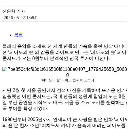
김보경, 서민정 2인전 《두 개의 달》 개최
성서 개인전 《Frozenism: The Frozen Archive》 개최
신은향 기자
2026-05-22 13:54
우창훈 개인전 《형상과 중첩》 개최…보이지 않는 세계의 생
김인 개인전 《No Reason》 개최
목록
2026 경기도자비엔날레 국제공모전 대상작에 데이비드 라우어
클래식 음악을 소재로 전 세계 팬들의 가슴을 울린 명작 애니메
션 ‘피아노의 숲’의 감동을 라이브로 만나는 ‘피아노의 숲' 피아
콘서트가 오는 8월부터 본격적인 전국 투어에 나선다.
‘피아노의 숲' 피아노 콘서트 포스터
지난 2월 첫 서울 공연에서 전석 매진을 기록하며 뜨거운 인기
입증했던 이번 콘서트는, 국내 팬들의 성원에 힘입어 오는 8월 
일 부산 공연을 시작으로 대구, 서울 등 주요 도시를 순회하는 
국 투어를 확정 지었다.
1998년부터 2005년까지 연재되며 큰 사랑을 받은 만화 ‘피아노
의 숲’은 천재 소년 ‘이치노세 카이’가 숲속에 버려진 피아노를 