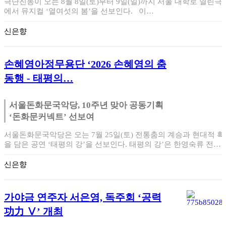
극단진동이 오는 8월 8일(토)부터 9일(일)까지 서울 대학로 열린극
에서 뮤지컬 ‘열여섯의 봄’을 선보인다. 이…
신은향
손혜영아정무용단 ‘2026 손혜영의 춤
동행 - 태평의…
서울돈화문국악당, 10주년 맞아 공동기획
‘돈화문커넥트’ 선보여
서울돈화문국악당은 오는 7월 25일(토) 전통춤의 계승과 현대적 
을 담은 공연 ‘태평의 강’을 선보인다. 태평의 강’은 한영숙류 전…
신은향
가야금 연주자 서은영, 독주회 ‘공력
功力 Ⅴ’ 개최