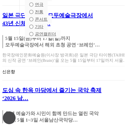
연극
전통
일본 극단 타이헨, 모두예술극장에서
콘서트
43년 신체 탐구의…
기타
공연캘린더
5월 15일(금)부터 17일(일)까지
모두예술극장에서 해외 초청 공연 ‘브레인’
선보여
한국장애인문화예술원(이사장 방귀희)은 일본 극단 타이헨(TAIHEN
의 신작 공연 ‘브레인(Brain)’을 오는 5월 15일부터 17일까지 서울
신은향
도심 속 한옥 마당에서 즐기는 국악 축제
‘2026 남…
청년 예술가와 시민이 함께 만드는 열린 국악
축제, 5월 1~3일 서울남산국악당
야외마당에서 개최