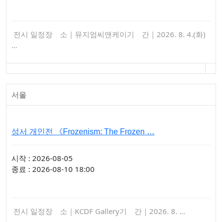
전시 일정장 소｜뮤지엄씨앤케이기 간｜2026. 8. 4.(화)
…
서울
성서 개인전 《Frozenism: The Frozen …
시작 : 2026-08-05
종료 : 2026-08-10 18:00
전시 일정장 소｜KCDF Gallery기 간｜2026. 8. …