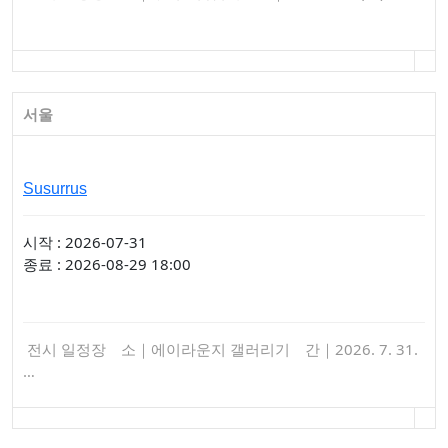
서울
Susurrus
시작 : 2026-07-31
종료 : 2026-08-29 18:00
전시 일정장 소｜에이라운지 갤러리기 간｜2026. 7. 31.
…