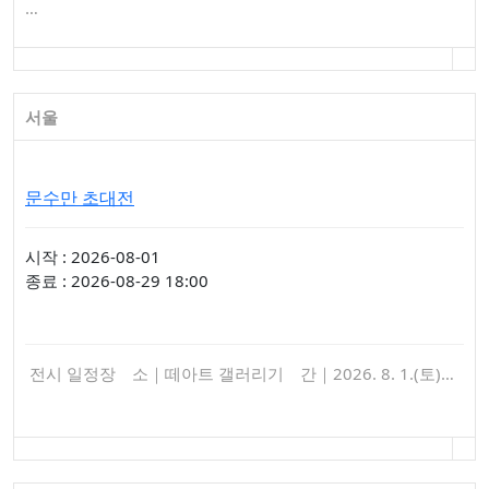
…
서울
문수만 초대전
시작 : 2026-08-01
종료 : 2026-08-29 18:00
전시 일정장 소｜떼아트 갤러리기 간｜2026. 8. 1.(토)…