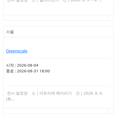
서울
Greenscale
시작 : 2026-08-04
종료 : 2026-08-31 18:00
전시 일정장 소｜아트리에 헤이리기 간｜2026. 8. 4.
(화…