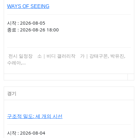
WAYS OF SEEING
시작 : 2026-08-05
종료 : 2026-08-26 18:00
전시 일정장 소｜비디 갤러리작 가｜강태구몬, 박유진,
수레아,…
경기
구조적 밀도: 세 개의 시선
시작 : 2026-08-04