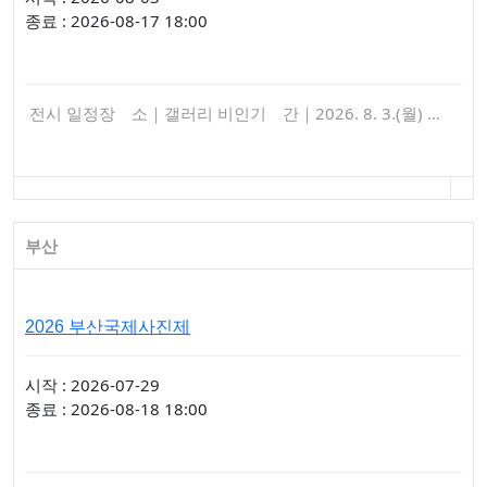
종료 : 2026-08-17 18:00
전시 일정장 소｜갤러리 비인기 간｜2026. 8. 3.(월) …
부산
2026 부산국제사진제
시작 : 2026-07-29
종료 : 2026-08-18 18:00