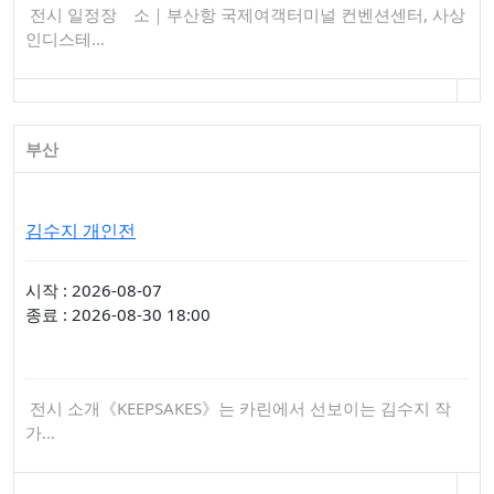
전시 일정장 소｜부산항 국제여객터미널 컨벤션센터, 사상
인디스테…
부산
김수지 개인전
시작 : 2026-08-07
종료 : 2026-08-30 18:00
전시 소개《KEEPSAKES》는 카린에서 선보이는 김수지 작
가…