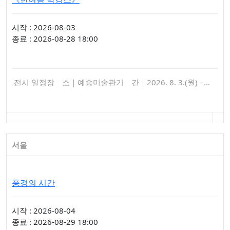
시작 : 2026-08-03
종료 : 2026-08-28 18:00
전시 일정장 소｜예송미술관기 간｜2026. 8. 3.(월) –…
서울
풍경의 시간
시작 : 2026-08-04
종료 : 2026-08-29 18:00