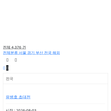
전체 4,376 건
전체분류
서울
경기
부산
전국
해외
전국
유병호 초대전
시작 : 2026-08-03