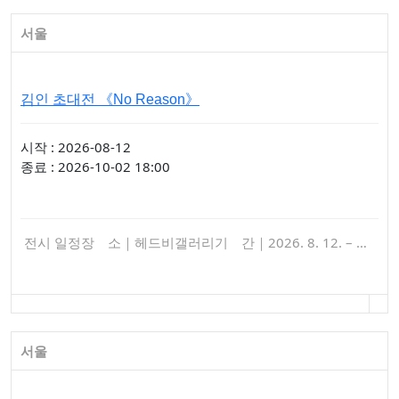
서울
김인 초대전 《No Reason》
시작 : 2026-08-12
종료 : 2026-10-02 18:00
전시 일정장 소｜헤드비갤러리기 간｜2026. 8. 12. – …
서울