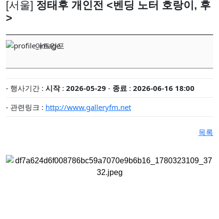
[서울]
정태후 개인전 <벤딩 노터 호랑이, 후
>
아트인포
- 행사기간 :
시작
:
2026-05-29
-
종료
:
2026-06-16 18:00
- 관련링크 :
http://www.galleryfm.net
목록