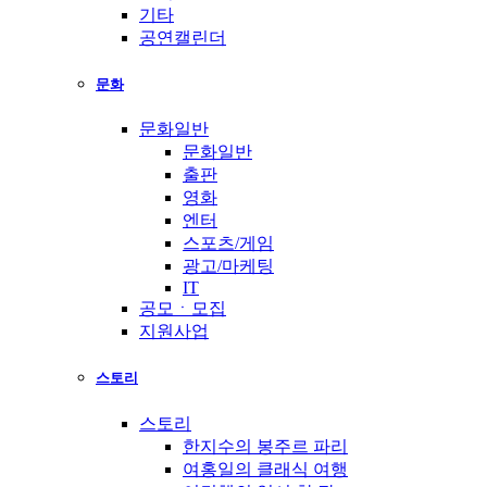
기타
공연캘린더
문화
문화일반
문화일반
출판
영화
엔터
스포츠/게임
광고/마케팅
IT
공모ㆍ모집
지원사업
스토리
스토리
한지수의 봉주르 파리
여홍일의 클래식 여행