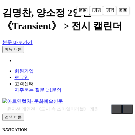
김명찬, 양소정 2인전
🇰🇷
🇺🇸
🇯🇵
🇨🇳
《Transient》 > 전시 캘린더
본문 바로가기
메뉴 버튼
회원가입
로그인
고객센터
자주묻는 질문
1:1문의
윤지선 개인전 《도시 속 스마일미러볼》 개최
검색 버튼
'가우디: 서울에서 다시 태어나다' 개막
예술사진전 《RE: Image — Photography as Art Object》 개최
NAVIGATION