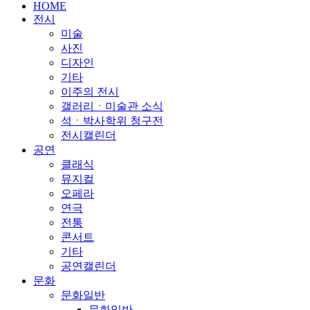
HOME
전시
미술
사진
디자인
기타
이주의 전시
갤러리ㆍ미술관 소식
석ㆍ박사학위 청구전
전시캘린더
공연
클래식
뮤지컬
오페라
연극
전통
콘서트
기타
공연캘린더
문화
문화일반
문화일반