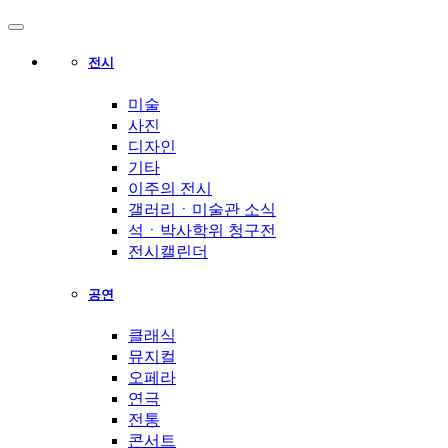
유진실 개인전 《리듬의 풍경》 개최
최형인 개인전 《서로의 자리》 개최
전시
'파인캐릭터 2026', DDP서 11월 개최
김소정•홍우진 2인전 《모래 가득 쥔 손》 개최
미술
강민서·송이현진 2인전 《Fabricated Narratives 》 개최
사진
디자인
권민철 개인전 《완벽한 날씨(The Perfect Weather)》 개최
기타
6인의 그룹전 《뉴홉》 개최
이주의 전시
갤러리ㆍ미술관 소식
김보경, 서민정 2인전 《두 개의 달》 개최
석ㆍ박사학위 청구전
성서 개인전 《Frozenism: The Frozen Archive》 개최
전시캘린더
우창훈 개인전 《형상과 중첩》 개최…보이지 않는 세계의 생성
공연
김인 개인전 《No Reason》 개최
2026 경기도자비엔날레 국제공모전 대상작에 데이비드 라우어의
클래식
뮤지컬
오페라
연극
전통
콘서트