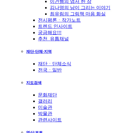
이건행의 엽서 한 장
김나영의 남이 그리는 이야기
최유림의 그림책 마음 화실
전시평론ㆍ작가노트
트렌드 인사이트
궁금해요!!!
추천_유튭채널
재단·단체·지역
재단ㆍ단체소식
전국ㆍ일반
지도검색
문화재단
갤러리
미술관
박물관
관련사이트
영상/포토