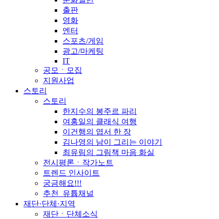
출판
영화
엔터
스포츠/게임
광고/마케팅
IT
공모ㆍ모집
지원사업
스토리
스토리
한지수의 봉주르 파리
여홍일의 클래식 여행
이건행의 엽서 한 장
김나영의 남이 그리는 이야기
최유림의 그림책 마음 화실
전시평론ㆍ작가노트
트렌드 인사이트
궁금해요!!!
추천_유튭채널
재단·단체·지역
재단ㆍ단체소식