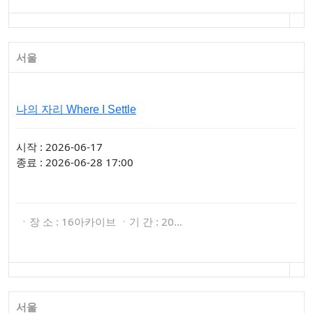
서울
나의 자리 Where I Settle
시작 : 2026-06-17
종료 : 2026-06-28 17:00
ㆍ장 소 : 16아카이브 ㆍ기 간 : 20…
서울