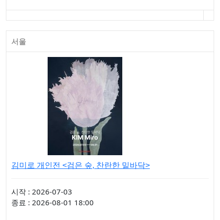
서울
김미로 개인전 <검은 숲, 찬란한 밑바닥>
시작 : 2026-07-03
종료 : 2026-08-01 18:00