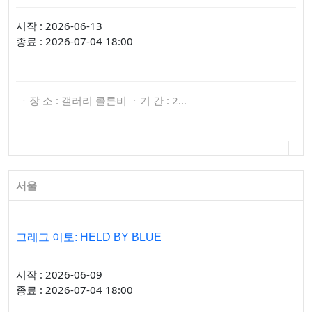
시작 : 2026-06-13
종료 : 2026-07-04 18:00
ㆍ장 소 : 갤러리 콜론비 ㆍ기 간 : 2…
서울
그레그 이토: HELD BY BLUE
시작 : 2026-06-09
종료 : 2026-07-04 18:00