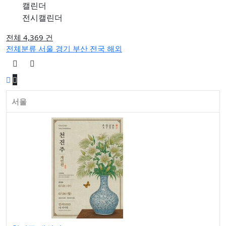
캘린더
전시캘린더
전체 4,369 건
전체분류
서울
경기
부산
전국
해외
서울