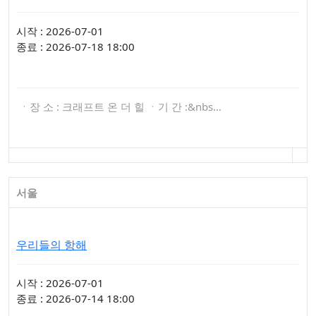
시작 : 2026-07-01
종료 : 2026-07-18 18:00
ㆍ장 소 : 크래프트 온 더 힐 ㆍ기 간 :&nbs…
서울
우리들의 항해
시작 : 2026-07-01
종료 : 2026-07-14 18:00