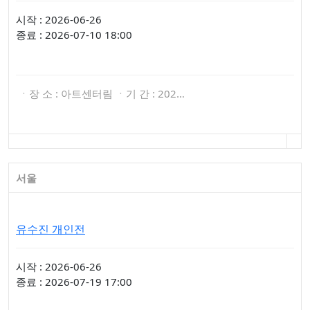
시작 : 2026-06-26
종료 : 2026-07-10 18:00
ㆍ장 소 : 아트센터림 ㆍ기 간 : 202…
서울
유수진 개인전
시작 : 2026-06-26
종료 : 2026-07-19 17:00