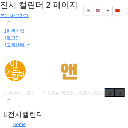
전시 캘린더 2 페이지
🇰🇷
🇺🇸
🇯🇵
🇨🇳
본문 바로가기
메
뉴
회원가입
버
로그인
튼
고객센터
bject》 개최
유진실 개인전 《리듬의 풍경》 개최
최형인
검
색
버
전시캘린더
튼
Home