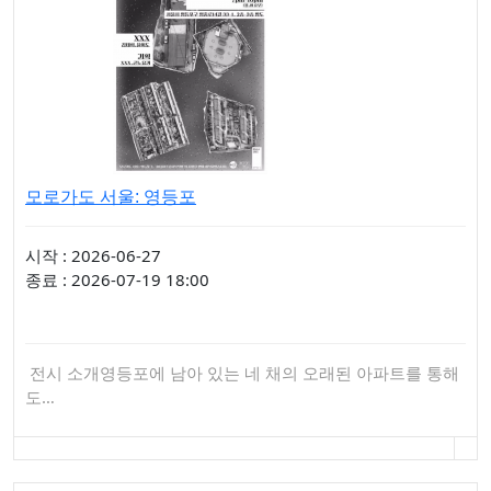
모로가도 서울: 영등포
시작 : 2026-06-27
종료 : 2026-07-19 18:00
전시 소개영등포에 남아 있는 네 채의 오래된 아파트를 통해
도…