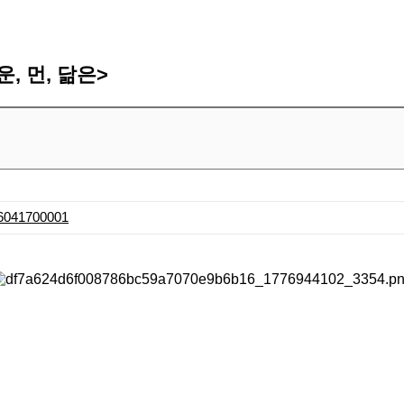
, 먼, 닮은>
26041700001