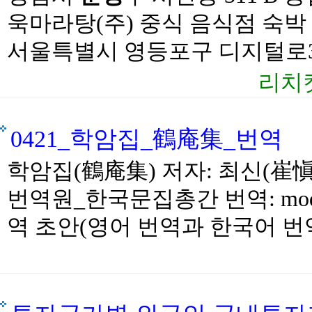
욱마라탕(주) 중식 음식점 숙박・음
서울특별시 영등포구 디지털로37길 (
리치
0421_학암집_鶴庵集_번역
학암집(鶴庵集) 저자: 최신(崔愼) 
번역원_한국문집총간 번역: models/g
역 초안(영어 번역과 한국어 번역.