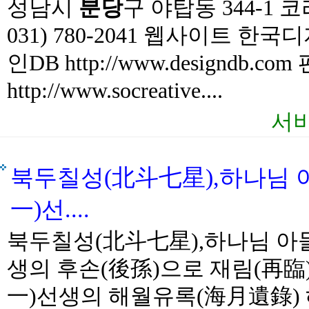
성남시
분당
구 야탑동 344-
031) 780-2041 웹사이트 한국디자인
인DB http://www.designd
http://www.socreative....
서비
북두칠성(北斗七星),하나님 아
一)선....
북두칠성(北斗七星),하나님 아들
생의 후손(後孫)으로 재림(再臨)
一)선생의 해월유록(海月遺錄) 